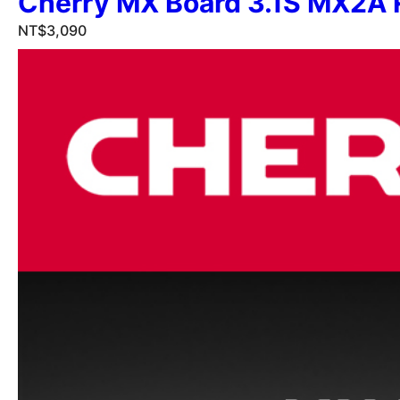
Cherry MX Board 3.1S MX2
NT$
3,090