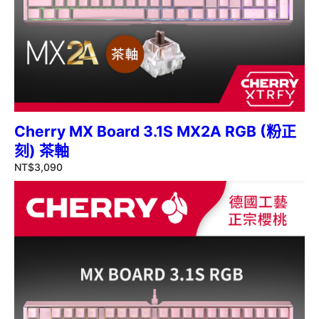
Cherry MX Board 3.1S MX2A RGB (粉正
刻) 茶軸
NT$
3,090