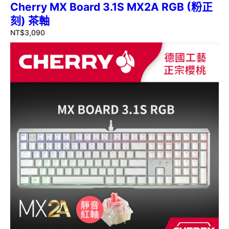
Cherry MX Board 3.1S MX2A RGB (粉正
刻) 茶軸
NT$
3,090