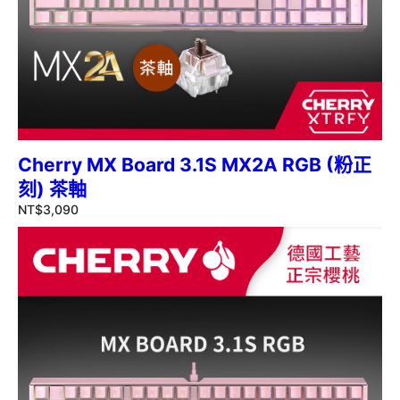
Cherry MX Board 3.1S MX2A RGB (粉正
刻) 茶軸
NT$
3,090