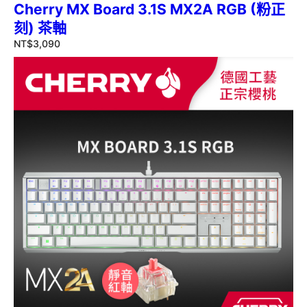
Cherry MX Board 3.1S MX2A RGB (粉正
刻) 茶軸
NT$
3,090